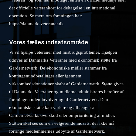
”veteran” og som har modtaget enten en officiel medalje eller
det officielle veterankort for deltagelse i en international
operation. Se mere om foreningen her:
https://danmarksveteraner.dk
Vores fælles indsatsområde
Vi vil hjælpe veteraner med misbrugsproblemer. Hjælpen
udøves af Danmarks Veteraner med økonomisk støtte fra
Gardernetværk. De økonomiske midler stammer fra
kontingentindbetalinger eller igennem
virksomhedsdonationer skabt af Gardernetværk. Støtte gives
til Danmarks Veteraner og midlerne administreres herefter af
foreningen uden involvering af Gardernetværk. Den
økonomiske støtte kan variere og afhænger af
Gardernetværks overskud eller omprioritering af midler.
Støtten skal ses som en velgørende indsats, der ikke må
forringe medlemmernes udbytte af Gardernetværk.