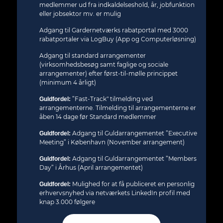
medlemmer ud fra indkaldelseshold, år, jobfunktion
eller jobsektor mv. er mulig
Adgang til Gardernetværks rabatportal med 3000
rabatportaler via LogBuy (App og Computerløsning)
Adgang til standard arrangementer
(virksomhedsbesøg samt faglige og sociale
arrangementer) efter først-til-mølle princippet
(minimum 4 årligt)
”Fast-Track" tilmelding ved
Guldfordel:
arrangementerne. Tilmelding til arrangementerne er
åben 14 dage før Standard medlemmer
Adgang til Guldarrangementet ”Executive
Guldfordel:
Meeting” i København (November arrangement)
Adgang til Guldarrangementet ”Members
Guldfordel:
Day” i Århus (April arrangementet)
Mulighed for at få publiceret en personlig
Guldfordel:
erhvervsnyhed via netværkets LinkedIn profil med
knap 3.000 følgere