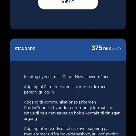
VÆLG
375
STANDARD
DKK pr. år
Modtag nyhedsmail (GarderNews) hver måned
Adgang til Gardernetværks hjemmeside med
personligt log-in
Adgang til kommunikationsplatformen
GarderConnect hvor du i community format kan
skrive til hele netværket og holde kontakt til din egen
årgang
Adgang til netværksdatabase hvor søgning på
medlemmer ud fra indkaldelseshold, år, jobfunktion