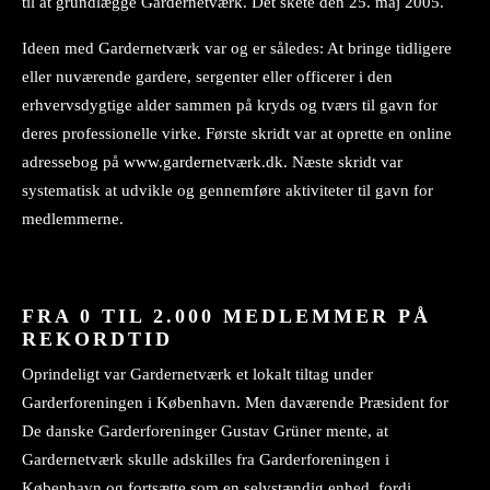
til at grundlægge Gardernetværk. Det skete den 25. maj 2005.
Ideen med Gardernetværk var og er således: At bringe tidligere
eller nuværende gardere, sergenter eller officerer i den
erhvervsdygtige alder sammen på kryds og tværs til gavn for
deres professionelle virke. Første skridt var at oprette en online
adressebog på www.gardernetværk.dk. Næste skridt var
systematisk at udvikle og gennemføre aktiviteter til gavn for
medlemmerne.
FRA 0 TIL 2.000 MEDLEMMER PÅ
REKORDTID
Oprindeligt var Gardernetværk et lokalt tiltag under
Garderforeningen i København. Men daværende Præsident for
De danske Garderforeninger Gustav Grüner mente, at
Gardernetværk skulle adskilles fra Garderforeningen i
København og fortsætte som en selvstændig enhed, fordi