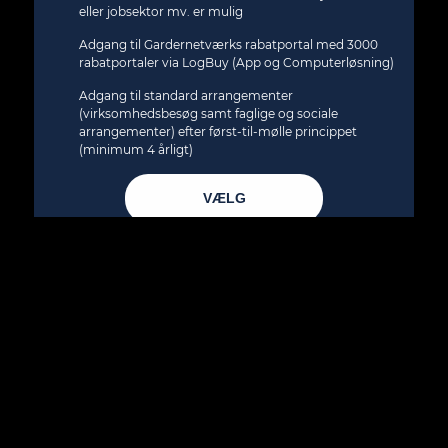
eller jobsektor mv. er mulig
Adgang til Gardernetværks rabatportal med 3000
rabatportaler via LogBuy (App og Computerløsning)
Adgang til standard arrangementer
(virksomhedsbesøg samt faglige og sociale
arrangementer) efter først-til-mølle princippet
(minimum 4 årligt)
VÆLG
0
PASSIVT MEDLEM
DKK pr. år
Modtag nyhedsmail (GarderNews) hver måned